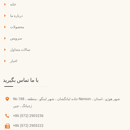
خانه
درباره ما
محصولات
سرویس
سالات متداول
اخبار
با ما تماس بگیرید
No.188 ، جاده لیانگشان ، شهر لینگو ، منطقه Nanxun ، شهر هوژو ، استان
ژجیانگ ، چین
+86 (572) 2903236
+86 (572) 2905222