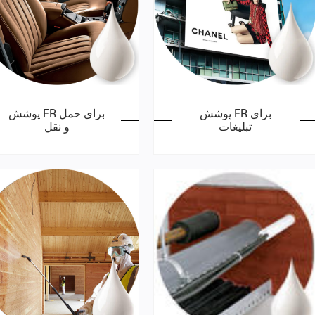
پوشش FR برای
پوشش FR برای حمل
تبلیغات
و نقل