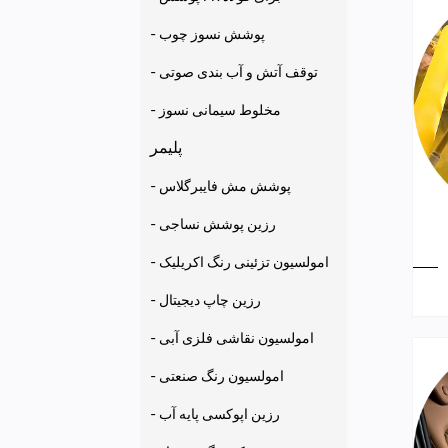
- پوشش نسوز چوب
- توقف آتش و آب بندی صوتی
- مخلوط سیمانی نسوز
پلیمر
- پوشش مش فایبرگلاس
- رزین پوشش نساجی
- امولسیون تزئینی رنگ اکریلیک
- رزین چاپ دیجیتال
- امولسیون نقاشی فلزی آبی
- امولسیون رنگ صنعتی
- رزین اپوکسی پایه آب