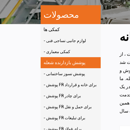
محصولات
کمکی ها
ه
- لوازم جانبی نساجی فنی
- کمکی معماری
ت
، از Ruico برای پیوستن به اتحادیه
 شد. Ruico تنها شریک سازمانی این اتحادیه در چین است.
پوشش بازدارنده شعله
وش و
- پوشش نسوز ساختمانی
ه
. ما
- پوشش FR برای خانه و قرارداد
در یک
خدمت
- پوشش FR برای چادر
 همین
- پوشش FR برای حمل و نقل
- پوشش FR برای تبلیغات
- پوشش FR برای فولاد