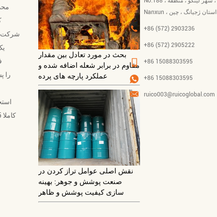
No.188 ، جاده لیانگشان ، شهر لینگو ، منطقه
محد
ژو ، استان ژجیانگ ، چین
ک
+86 (572) 2903236
+86 (572) 2905222
بحث در مورد تعادل بین مقدار
ف
+86 15088303595
مقاوم در برابر شعله اضافه شده و
عملکرد پارچه های پرده
+86 15088303595
ruico003@ruicoglobal.com
استخ
نقش اصلی عوامل تراز کردن در
صنعت پوشش و جوهر: بهینه
سازی کیفیت پوشش و ظاهر