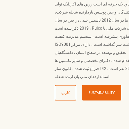
ود یک حرفه ای است
رزین های اکریلیک تولید
نندگان
و
چین پوشش بازدارنده شعله شرکت
،
شرکت ما در سال 2012 تاسیس شد ، در چین در سال
2019 ذکر شده است ، Ruico یک شرکت ملی با
ناوری پیشرفته است ، سیستم مدیریت کیفیت
ISO9001 را پشت سر گذاشته است ، دارای مرکز
تحقیق و توسعه در سطح استان ، دانشگاهیان
دام شده ، دکترای تخصصی و سایر تکنسین ها
کاملا 35 نفر است ، 42 اختراع ثبت شده ، قانون ساز
استانداردهای ملی بازدارنده شعله.
SUSTAINABILITY
کاربرد