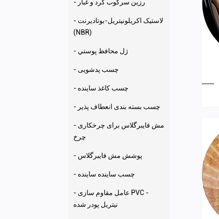
- رزین سرکوب گرد و غبار
- لاستیک اکریلونیتریل-بوتادیرنت
(NBR)
- ژل محافظ پوستي
- چسب پدشویی
- چسب کاغذ ساینده
- چسب بسته بندی انعطاف پذیر
- مش فایبرگلاس برای چرخکاری
چرخ
- پوشش مش فایبرگلاس
- چسب ساینده ساینده
- عامل مقاوم سازی PVC -
نیتریل پودر شده