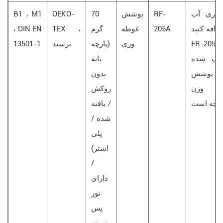
داری آب
RF-
پوشش
70
OEKO-
B1 ، M1
ضافه کنید ،
205A
غوطه
گرم
TEX ،
، DIN EN
FR-205A
وری
(پارچه
برسید
13501-1
ک شده
پایه
 پوشش
بدون
10٪ وزن
روکش
ارچه است
/ بافته
شده /
پلی
استر)
/
دارای
نور
پس