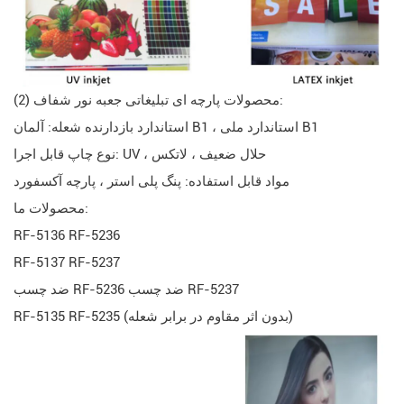
(2) محصولات پارچه ای تبلیغاتی جعبه نور شفاف:
استاندارد بازدارنده شعله: آلمان B1 ، استاندارد ملی B1
نوع چاپ قابل اجرا: UV ، حلال ضعیف ، لاتکس
مواد قابل استفاده: پنگ پلی استر ، پارچه آکسفورد
محصولات ما:
RF-5136 RF-5236
RF-5137 RF-5237
ضد چسب RF-5236 ضد چسب RF-5237
RF-5135 RF-5235 (بدون اثر مقاوم در برابر شعله)