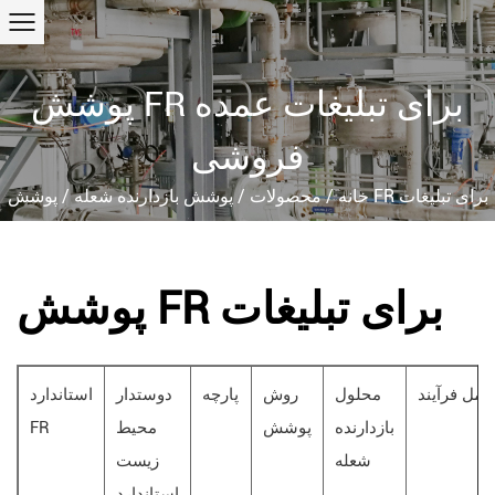
پوشش FR برای تبلیغات عمده
فروشی
پوشش FR برای تبلیغات
خانه
/
محصولات
/
پوشش بازدارنده شعله
/
پوشش FR برای تبلیغات
عمل فرآیند
محلول
روش
پارچه
دوستدار
استاندارد
بازدارنده
پوشش
محیط
FR
شعله
زیست
استاندارد