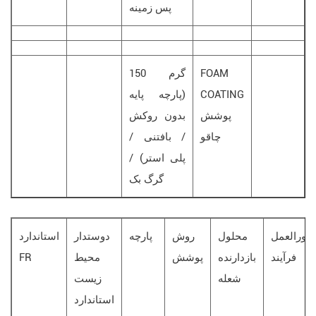
پس زمینه
FOAM
150 گرم
COATING
(پارچه پایه
پوشش
بدون روکش
چاقو
/ بافتنی /
پلی استر) /
گرگ بک
تورالعمل
محلول
روش
پارچه
دوستدار
استاندارد
فرآیند
بازدارنده
پوشش
محیط
FR
شعله
زیست
استاندارد