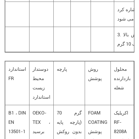
اشاره کرد time زمان هم زدن نباید زیاد باشد
3. پوشش بالا ： RF-2102-7 ، کت چاقو ،
1 گرم
محلول
روش
پارچه
دوستدار
استاندارد
بازدارنده
پوشش
محیط
FR
شعله
زیست
استاندارد
اکریلیک
FOAM
70 گرم
OEKO-
B1 ، DIN
RF-
COATING
(پارچه پایه
TEX ،
EN
8208A
پوشش
بدون روکش
برسید
13501-1