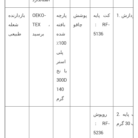
کت پایه
پوشش
پارچه
OEKO-
بازدارنده
： RF-
چاقو
بافته
TEX ،
شعله
5136
شده
برسید
طبیعی
100٪
پلی
استر
با نخ
300D
140
گرم
2. کت پایه ： RF-5136 coat کت چاقو ،
روپوش
3 گرم
： RF-
5236