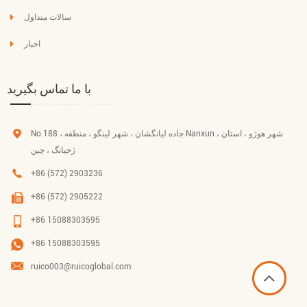
سالات متداول
اخبار
با ما تماس بگیرید
No.188 ، جاده لیانگشان ، شهر لینگو ، منطقه Nanxun ، شهر هوژو ، استان
ژجیانگ ، چین
+86 (572) 2903236
+86 (572) 2905222
+86 15088303595
+86 15088303595
ruico003@ruicoglobal.com