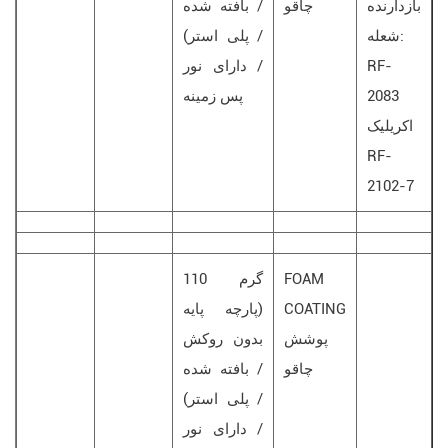
بازدارنده
چاقو
/ بافته شده
شعله:
/ پلی استر)
RF-
/ دارای نور
2083
پس زمینه
اکریلیک
RF-
2102-7
FOAM
110 گرم
COATING
(پارچه پایه
پوشش
بدون روکش
چاقو
/ بافته شده
/ پلی استر)
/ دارای نور