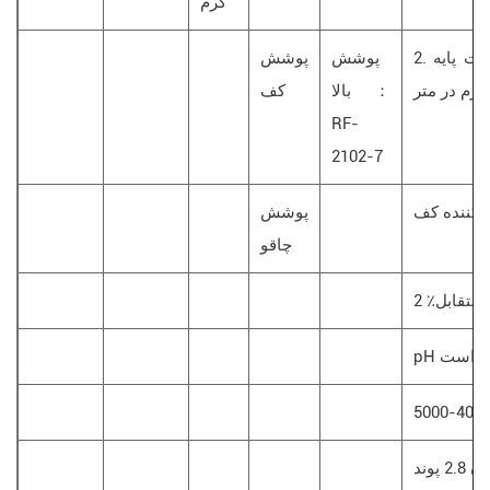
گرم
2. کت پایه coat کت کف ، مقدار چسب 40
پوشش
پوشش
 در متر:
بالا ：
کف
RF-
2102-7
پوشش
چاقو
متقابل٪ 2
پوند