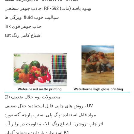
جاذب جوهر سطحی: RF-592 بهبود یافته (مات)
ویژگی ها: fluid سیالیت خوب
ink جذب جوهر قوی
sat اشباع کامل رنگ
(2) محصولات بوم حلال ضعیف:
روش های چاپی قابل استفاده: حلال ضعیف ، UV
مواد قابل استفاده: پنگ پلی استر ، پارچه آکسفورد
اثر چاپ: روشن ، اشباع رنگ بالا ، مقاومت در برابر آب
استاندارد بازدارنده شعله: آلمان B1