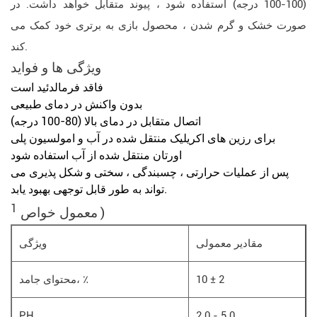
(100-100 درجه) استفاده شود ، پیوند متقابل خواهد داشت. در
صورت خشک و گرم شدن ، محصول بازی به برتری خود کمک می
کند.
ویژگی ها و
فواید
فاقد فرمالدئید است
بدون واکنش در دمای طبیعی
اتصال متقابل در دمای بالا (80-100 درجه)
برای رزین های اکریلیک منتقل شده در آب و امولسیون پلی
اورتان منتقل شده از آب استفاده شود
پس از عملیات حرارتی ، چسبندگی ، سختی و شکل پذیری می
تواند به طور قابل توجهی بهبود یابد.
1
)
معمول
خواص
مقادیر معمولی
ویژگی
10 ± 2
محتوای جامد، ٪
PH
2.0 - 5.0