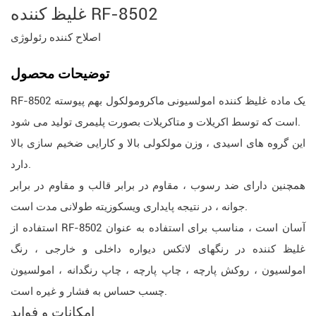
غلیظ کننده RF-8502
اصلاح کننده رئولوژی
توضیحات محصول
RF-8502 یک ماده غلیظ کننده امولسیونی ماکرومولکول بهم پیوسته
است که توسط اکریلات و متاکریلات بصورت پلیمری تولید می شود.
این گروه های اسیدی ، وزن مولکولی بالا و کارایی ضخیم سازی بالا
دارد.
همچنین دارای ضد رسوب ، مقاوم در برابر قالب و مقاوم در برابر
جوانه ، در نتیجه پایداری ویسکوزیته طولانی مدت است.
استفاده از RF-8502 آسان است ، مناسب برای استفاده به عنوان
غلیظ کننده در رنگهای لاتکس دیواره داخلی و خارجی ، رنگ
امولسیون ، روکش پارچه ، چاپ پارچه ، چاپ رنگدانه ، امولسیون
چسب حساس به فشار و غیره است.
امکانات
و
فواید