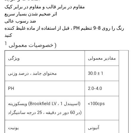
مقاوم در برابر قالب و مقاوم در برابر کپک
اثر ضخیم شدن بسیار سریع
ضد رسوب عالی
قبل از استفاده از ماده غلیظ کننده ، PH رنگ را روی 8-9 تنظیم
کنید
1
)
خصوصیات معمولی
مقادیر معمولی
ویژگی
30.0 ± 1
محتوای جامد ، درصد وزنی
PH
2.0-4.0
<100cps
ویسکوزیته (Brookfield LV ، اسپیندل 1)
در 60 دور در دقیقه ، 25 درجه سانتیگراد)
آنیونی
یونیت