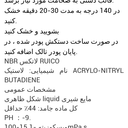
قالب دستی به ضخامت مورد نیاز برسد.
در 140 درجه به مدت 30-20 دقیقه خشک
کنید.
بشویید و خشک کنید
در صورت ساخت دستکش پودر شده ، در
پایان پودر تالک اضافه کنید.
NBR لاتکس RUICO
نام شیمیایی: لاستیک ACRYLO-NITRYL
BUTADIENE
مشخصات عمومی
شکل ظاهری liquid مایع شیری
کل ماده جامد: 44٪ حداقل
PH ：-9.
ویسکوزیته -1 15-100mPa.s.