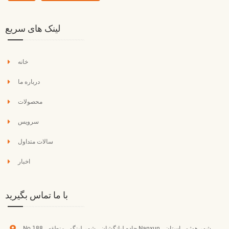
لینک های سریع
خانه
درباره ما
محصولات
سرویس
سالات متداول
اخبار
با ما تماس بگیرید
No.188 ، جاده لیانگشان ، شهر لینگو ، منطقه Nanxun ، شهر هوژو ، استان