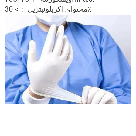
محتوای اکریلونیتریل ：> 30٪